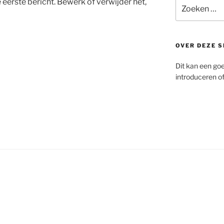
 eerste bericht. Bewerk of verwijder het,
Zoeken
naar:
OVER DEZE S
Dit kan een goed
introduceren of