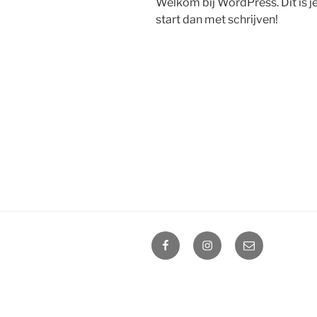
Welkom bij WordPress. Dit is je
start dan met schrijven!
Facebook
Instagram
E-
mail