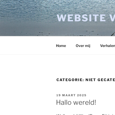
Ga
naar
WEBSITE 
de
inhoud
Home
Over mij
Verhale
CATEGORIE:
NIET GECAT
GEPLAATST
19 MAART 2025
OP
Hallo wereld!